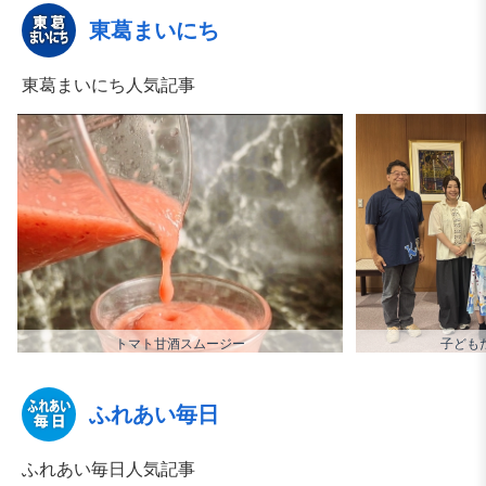
東葛まいにち
東葛まいにち人気記事
トマト甘酒スムージー
子ども
ふれあい毎日
ふれあい毎日人気記事