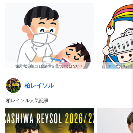
歯周病治療は口腔清掃管理だけではない！
オーエンス八千
柏レイソル
柏レイソル人気記事