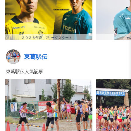
２０２６年夏、Jリーグスタート！
そ
東葛駅伝
東葛駅伝人気記事