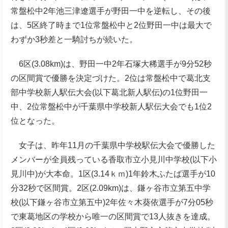
常盤松中2年池三津遼選手が野田一中を逆転し、その後
は、5区終了時まで1位常盤松中と2位野田一中は最大で
わずか3秒差と一騎討ちが続いた。
6区(3.08km)は、野田一中2年石塚大稀選手が9分52秒
の区間賞で優勝を決定づけた。2位は常盤松中で葛北支
部中学校新人駅伝大会(以下葛北新人駅伝)の1位野田一
中、2位常盤松中が千葉県中学校新人駅伝大会でも1位2
位となった。
女子は、昨年11月の千葉県中学校駅伝大会で優勝した
メンバーが全員残っている香取市立小見川中学校(以下小
見川中)が大本命。1区(3.14ｋｍ)1年鈴木ふたば選手が10
分32秒で区間賞。2区(2.09km)は、鎌ヶ谷市立第五中学
校(以下鎌ヶ谷市立第五中)2年佐々木葵依選手が7分05秒
で東葛地区の学校から唯一の区間賞で13人抜きを達成。