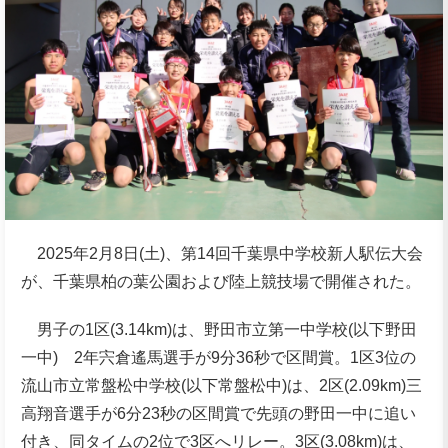
2025年2月8日(土)、第14回千葉県中学校新人駅伝大会
が、千葉県柏の葉公園および陸上競技場で開催された。
男子の1区(3.14km)は、野田市立第一中学校(以下野田
一中) 2年宍倉遙馬選手が9分36秒で区間賞。1区3位の
流山市立常盤松中学校(以下常盤松中)は、2区(2.09km)三
高翔音選手が6分23秒の区間賞で先頭の野田一中に追い
付き、同タイムの2位で3区へリレー。3区(3.08km)は、