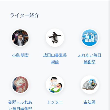
ライター紹介
小島 明宏
成田山書道美
ふれあい毎日
術館
編集部
谷野 – ふれあ
ドクター
吉法師
い毎日編集部