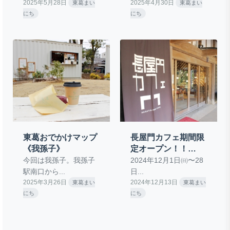
2025年5月28日
2025年4月30日
東葛まい
東葛まい
にち
にち
東葛おでかけマップ
長屋門カフェ期間限
《我孫子》
定オープン！！
《柏》
今回は我孫子。我孫子
2024年12月1日㈰〜28
駅南口から...
日...
2025年3月26日
2024年12月13日
東葛まい
東葛まい
にち
にち