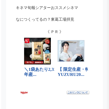
キネマ旬報シアターおススメシネマ
なにつくってるの？東葛工場拝見
《 ＰＲ 》