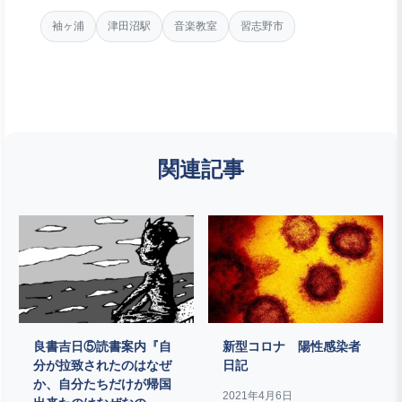
袖ヶ浦
津田沼駅
音楽教室
習志野市
関連記事
良書吉日⑤読書案内『自
新型コロナ 陽性感染者
分が拉致されたのはなぜ
日記
か、自分たちだけが帰国
2021年4月6日