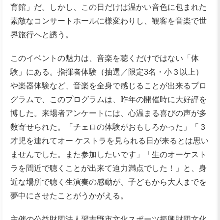
育館」だ。しかし、この⽇だけは温かい⾳⾊に包まれた
素敵なコンサートホールに様変わりし、観客を⾳楽で世
界旅⾏へと誘う。
このイベントの魅⼒は、⾳楽を聴くだけではない「体
験」にある。指揮者体験（抽選／限定3名・小３以上）
や楽器体験など、⾳楽を全⾝で感じることが出来るプロ
グラムで、このプログラムは、昨年の開催時に⼤好評を
博した。来場者アンケートには、⼼温まる喜びの声が多
数寄せられた。「チェロの体験がおもしろかった」「３
才児を連れてオー ケストラを⾒られる⽇が来るとは思い
ませんでした。また参加したいです」「⽣のオーケスト
ラを間近で聴くことが出来て迫⼒満点でした！」と、⾝
近な場所で聴く⽣演奏の感動が、⼦どもから⼤⼈までを
夢中にさせたことがうかがえる。
主催の公益財団法⼈習志野市⽂化スポーツ振興財団⽂化