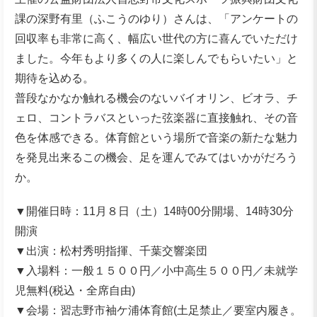
課の深野有⾥（ふこうのゆり）さんは、「アンケートの
回収率も⾮常に⾼く、幅広い世代の⽅に喜んでいただけ
ました。今年もより多くの⼈に楽しんでもらいたい」と
期待を込める。
普段なかなか触れる機会のないバイオリン、ビオラ、チ
ェロ、コントラバスといった弦楽器に直接触れ、その⾳
⾊を体感できる。体育館という場所で⾳楽の新たな魅⼒
を発⾒出来るこの機会、⾜を運んでみてはいかがだろう
か。
▼開催日時：11⽉８⽇（⼟）14時00分開場、14時30分
開演
▼出演：松村秀明指揮、千葉交響楽団
▼⼊場料：⼀般１５００円／⼩中⾼⽣５００円／未就学
児無料(税込・全席⾃由)
▼会場：習志野市袖ケ浦体育館(⼟⾜禁⽌／要室内履き。