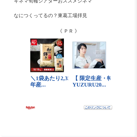
キネマ旬報シアターおススメシネマ
なにつくってるの？東葛工場拝見
《 ＰＲ 》