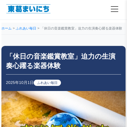
ホーム
ふれあい毎日
「休⽇の⾳楽鑑賞教室」迫⼒の⽣演奏⼼躍る楽器体験
「休⽇の⾳楽鑑賞教室」迫⼒の⽣演
奏⼼躍る楽器体験
2025年10月1日
ふれあい毎日