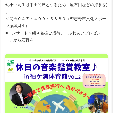
幼⼩中⾼⽣は平⼟間席となるため、座布団などの持参を)
。
▽問☏０４７・４０９・５６８０（習志野市文化スポー
ツ振興財団）
■コンサート２組４名様ご招待。「ふれあいプレゼン
ト」から応募を