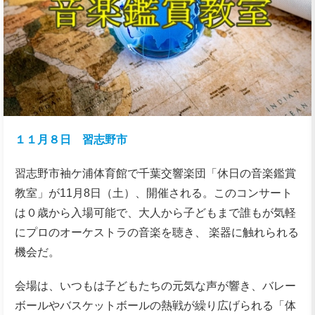
１１月８日 習志野市
習志野市袖ケ浦体育館で千葉交響楽団「休⽇の⾳楽鑑賞
教室」が11⽉8⽇（⼟）、開催される。このコンサート
は０歳から⼊場可能で、⼤⼈から⼦どもまで誰もが気軽
にプロのオーケストラの⾳楽を聴き、 楽器に触れられる
機会だ。
会場は、いつもは⼦どもたちの元気な声が響き、バレー
ボールやバスケットボールの熱戦が繰り広げられる「体