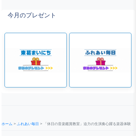
今月のプレゼント
ホーム
ふれあい毎日
「休⽇の⾳楽鑑賞教室」迫⼒の⽣演奏⼼躍る楽器体験