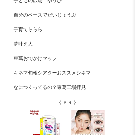
子どもの広場 ゆうび
自分のペースでだいじょうぶ
子育てららら
夢叶え人
東葛おでかけマップ
キネマ旬報シアターおススメシネマ
なにつくってるの？東葛工場拝見
《 ＰＲ 》