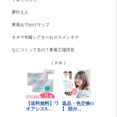
夢叶え人
東葛おでかけマップ
キネマ旬報シアターおススメシネマ
なにつくってるの？東葛工場拝見
《 ＰＲ 》