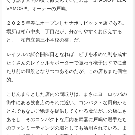
そう話す犬飼の横で微笑んでいたのは「STADIO PIZZA
VAMOS!!!」オーナーの戸嶋。
２０２５年春にオープンしたナポリピッツァ店である。
場所は柏市中央二丁目だが、分かりやすくお伝えする
と、「柏市立第三小学校の横」だ。
レイソルの試合開催日となれば、ピザを求めて列を成す
たくさんのレイソルサポーターで賑わう様子はすでに当
たり前の風景となりつつあるのだが、この店もまた個性
的。
こじんまりとした店内の間取りは、まさにヨーロッパの
街中にある飲食店のそれに近い。コンパクトな厨房から
とんでもないご馳走を提供してくれる魔法がこの店にも
あるし、そのコンパクトな店内を武器に戸嶋や選手たち
のファンミーティングの場としても活用されている。ま