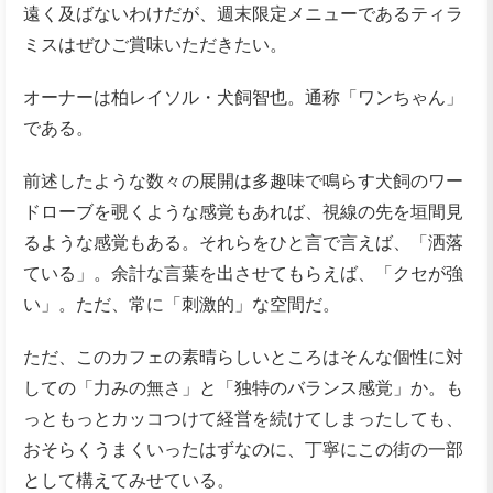
遠く及ばないわけだが、週末限定メニューであるティラ
ミスはぜひご賞味いただきたい。
オーナーは柏レイソル・犬飼智也。通称「ワンちゃん」
である。
前述したような数々の展開は多趣味で鳴らす犬飼のワー
ドローブを覗くような感覚もあれば、視線の先を垣間見
るような感覚もある。それらをひと言で言えば、「洒落
ている」。余計な言葉を出させてもらえば、「クセが強
い」。ただ、常に「刺激的」な空間だ。
ただ、このカフェの素晴らしいところはそんな個性に対
しての「力みの無さ」と「独特のバランス感覚」か。も
っともっとカッコつけて経営を続けてしまったしても、
おそらくうまくいったはずなのに、丁寧にこの街の一部
として構えてみせている。