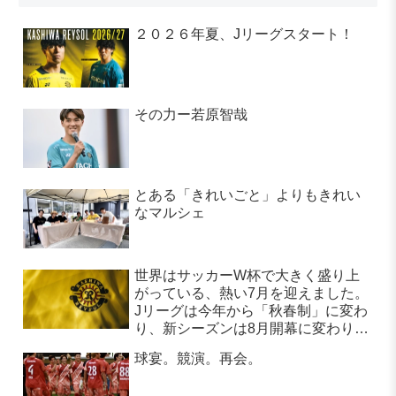
２０２６年夏、Jリーグスタート！
その力ー若原智哉
とある「きれいごと」よりもきれい
なマルシェ
世界はサッカーW杯で大きく盛り上
がっている、熱い7月を迎えました。
Jリーグは今年から「秋春制」に変わ
り、新シーズンは8月開幕に変わりま
す。
球宴。競演。再会。