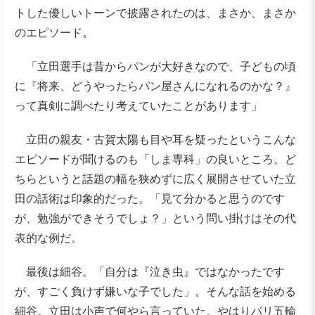
トした優しいトーンで披露されたのは、まさか、まさか
のエピソード。
「立田選手は昔からパンが大好きなので、子どもの頃
に『将来、どうやったらパン屋さんになれるのかな？』
って真剣に調べたり考えていたことがあります」
立田の親友・古賀太陽も目や耳を疑ったというこんな
エピソードが聞けるのも「しま専科」の良いところ。ど
ちらというと話題の幅を狭めずに広く展開させていた立
田の話術は印象的だった。「見て分かると思うのです
が、勉強ができそうでしょ？」という問い掛けはその代
表的な例だ。
最後は細谷。「自分は『泣き虫』ではなかったです
が、すごく負けず嫌いな子でした」。そんな話を始める
細谷。立田は小声で何やら言っていた。やはりパリ五輪