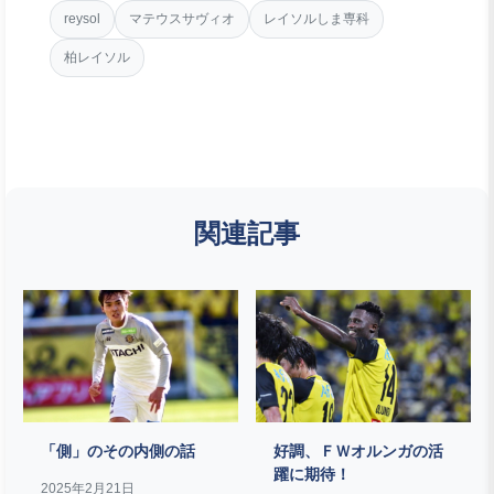
reysol
マテウスサヴィオ
レイソルしま専科
柏レイソル
関連記事
「側」のその内側の話
好調、ＦＷオルンガの活
躍に期待！
2025年2月21日