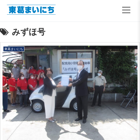
みずほ号
東葛まいにち