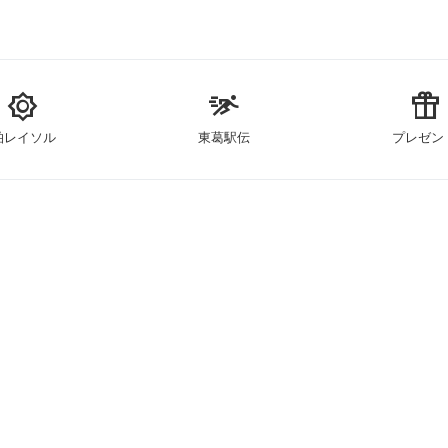
brightness_5
sprint
featured_seasonal_and_gifts
柏レイソル
東葛駅伝
プレゼン