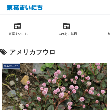
newspaper
newspaper
東葛まいにち
ふれあい毎日
アメリカフウロ
東葛まいにち