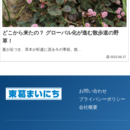
どこから来たの？ グローバル化が進む散歩道の野
草！
夏が近づき、草木が旺盛に茂る今の季節。散...
2023.06.27
お問い合わせ
プライバシーポリシー
会社概要