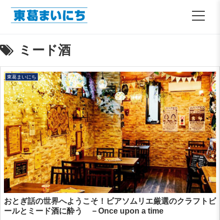
ミード酒
東葛まいにち
おとぎ話の世界へようこそ！ビアソムリエ厳選のクラフトビ
ールとミード酒に酔う －Once upon a time