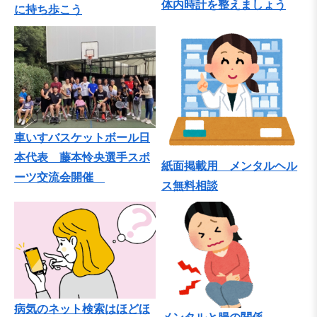
体内時計を整えましょう
に持ち歩こう
車いすバスケットボール日
本代表 藤本怜央選手スポ
紙面掲載用 メンタルヘル
ーツ交流会開催
ス無料相談
病気のネット検索はほどほ