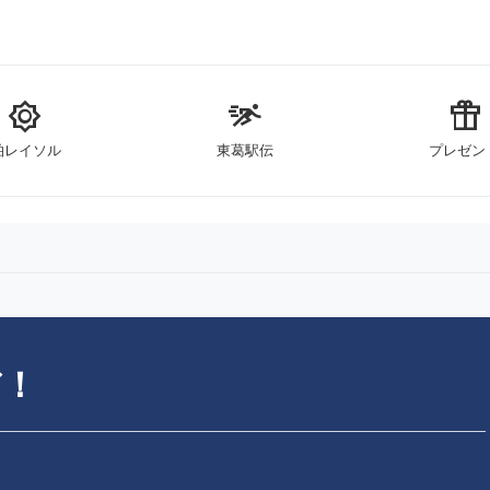
brightness_5
sprint
featured_seasonal_and_gifts
柏レイソル
東葛駅伝
プレゼン
だ！