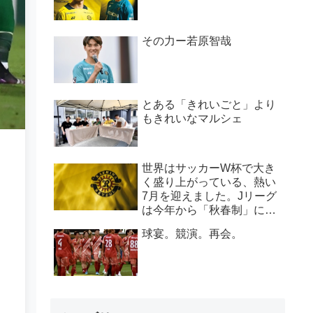
その力ー若原智哉
とある「きれいごと」より
もきれいなマルシェ
世界はサッカーW杯で大き
く盛り上がっている、熱い
7月を迎えました。Jリーグ
は今年から「秋春制」に変
わり、新シーズンは8月開
球宴。競演。再会。
幕に変わります。