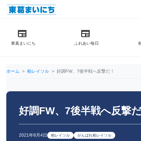
newspaper
newspaper
東葛まいにち
ふれあい毎日
ホーム
柏レイソル
好調FW、7後半戦へ反撃だ！
好調FW、7後半戦へ反撃
2021年8月4日
柏レイソル
がんばれ柏レイソル