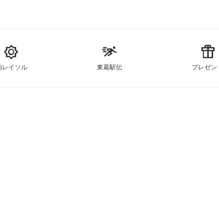
brightness_5
sprint
featured_seasonal_and_gifts
柏レイソル
東葛駅伝
プレゼン