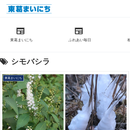
newspaper
newspaper
東葛まいにち
ふれあい毎日
シモバシラ
東葛まいにち