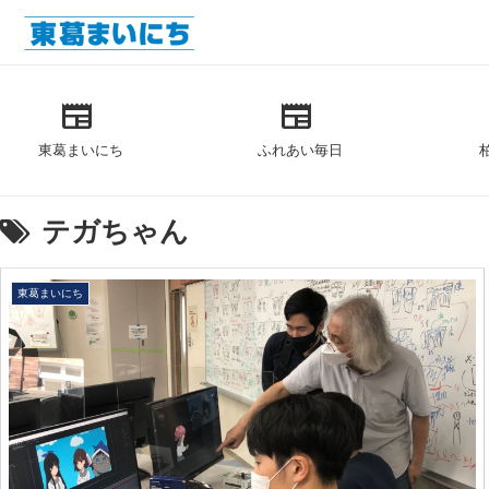
newspaper
newspaper
東葛まいにち
ふれあい毎日
テガちゃん
東葛まいにち