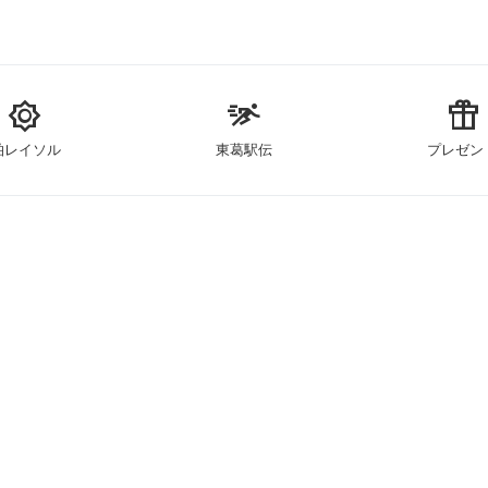
brightness_5
sprint
featured_seasonal_and_gifts
柏レイソル
東葛駅伝
プレゼン