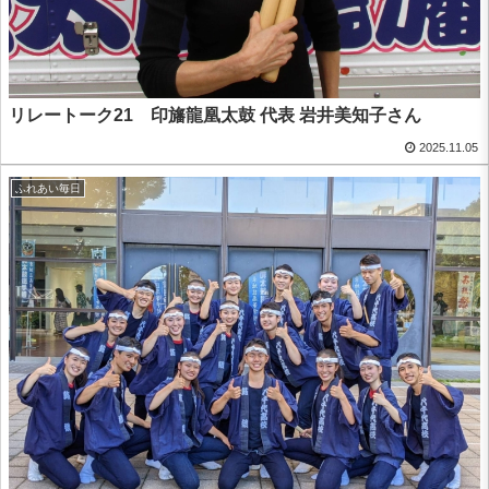
リレートーク21 印旛龍凰太鼓 代表 岩井美知子さん
2025.11.05
ふれあい毎日