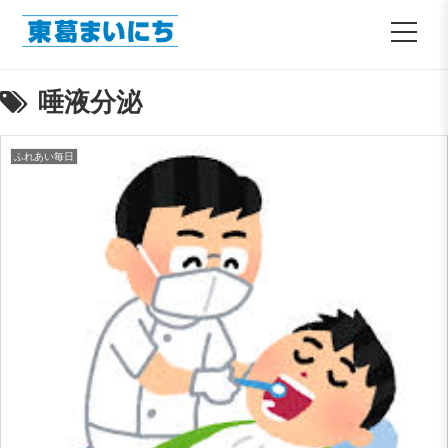
唾液分泌
ふれあい毎日