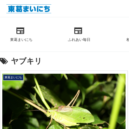
newspaper
newspaper
東葛まいにち
ふれあい毎日
ヤブキリ
東葛まいにち