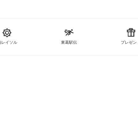
brightness_5
sprint
featured_seasonal_and_gifts
柏レイソル
東葛駅伝
プレゼン