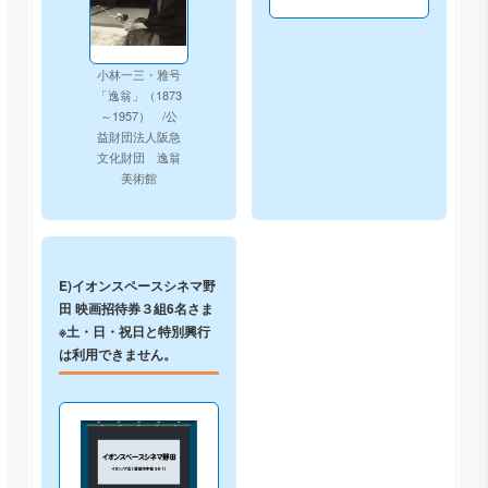
小林一三・雅号
「逸翁」（1873
～1957） /公
益財団法人阪急
文化財団 逸翁
美術館
E)イオンスペースシネマ野
田 映画招待券３組6名さま
※土・日・祝日と特別興行
は利用できません。