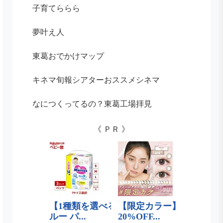
子育てららら
夢叶え人
東葛おでかけマップ
キネマ旬報シアターおススメシネマ
なにつくってるの？東葛工場拝見
《 ＰＲ 》