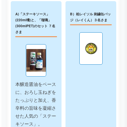
A)「ステーキソース」
B）柏レイソル 刺繍缶バッ
(220ml壜)と、「瑠璃」
ジ（レイくん）３名さま
(300mlPET)のセット ７名
さま
本醸造醤油をベース
に、おろし玉ねぎを
たっぷりと加え、香
辛料の旨味を凝縮さ
せた人気の「ステー
キソース」。