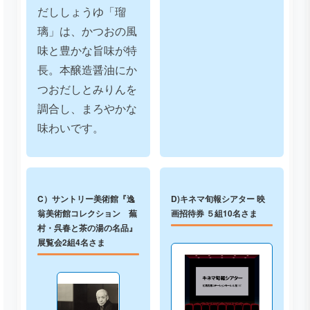
だししょうゆ「瑠
璃」は、かつおの風
味と豊かな旨味が特
長。本醸造醤油にか
つおだしとみりんを
調合し、まろやかな
味わいです。
C）サントリー美術館『逸
D)キネマ旬報シアター 映
翁美術館コレクション 蕪
画招待券 ５組10名さま
村・呉春と茶の湯の名品』
展覧会2組4名さま