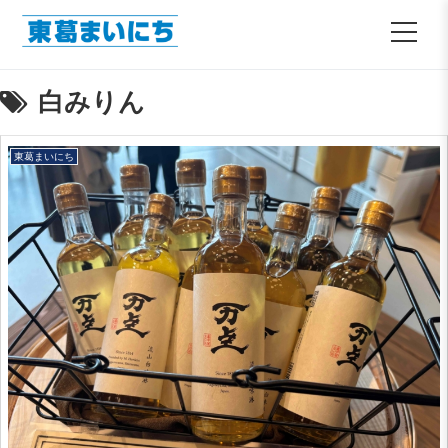
白みりん
東葛まいにち