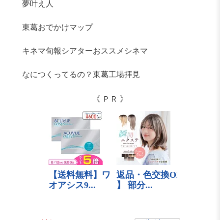
夢叶え人
東葛おでかけマップ
キネマ旬報シアターおススメシネマ
なにつくってるの？東葛工場拝見
《 ＰＲ 》