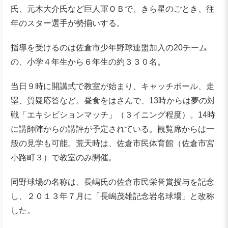
氏、元木大介氏など巨人軍ＯＢで、きら星のごとき、往
年のスター選手が勢揃いする。
指導を受けるのは佐倉市少年野球連盟加入の20チーム
の、小学４年生から６年生の約３３０名。
当日９時に開講式で教室が始まり、キャッチボール、走
塁、質疑応答など。昼食をはさんで、13時からは夢の対
戦「エキシビションマッチ」（３イニング程度）。14時
に講師陣からの講評が予定されている。観覧席からは一
般の見学も可能。荒天時は、佐倉市民体育館（佐倉市宮
小路町３）で教室のみ開催。
同野球場の名称は、長嶋氏の佐倉市民栄誉賞授与を記念
し、２０１３年７月に「長嶋茂雄記念岩名球場」と改称
した。