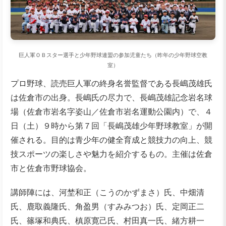
巨人軍ＯＢスター選手と少年野球連盟の参加児童たち（昨年の少年野球空教
室）
プロ野球、読売巨人軍の終身名誉監督である長嶋茂雄氏
は佐倉市の出身。長嶋氏の尽力で、長嶋茂雄記念岩名球
場（佐倉市岩名字姿山／佐倉市岩名運動公園内）で、４
日（土）９時から第７回「長嶋茂雄少年野球教室」が開
催される。目的は青少年の健全育成と競技力の向上、競
技スポーツの楽しさや魅力を紹介するもの。主催は佐倉
市と佐倉市野球協会。
講師陣には、河埜和正（こうのかずまさ）氏、中畑清
氏、鹿取義隆氏、角盈男（すみみつお）氏、定岡正二
氏、篠塚和典氏、槙原寛己氏、村田真一氏、緒方耕一