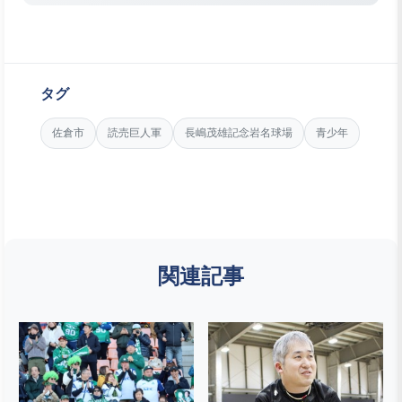
タグ
佐倉市
読売巨人軍
長嶋茂雄記念岩名球場
青少年
関連記事