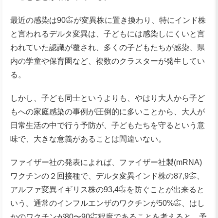
最近の感染は90㌫が変異株に置き換わり、特にインド株
と言われるデルタ変異は、子どもには感染しにくいと言
われていた認識が覆され、多くの子どもたちが感染、県
内の学童や保育園など、複数のクラスターが発生してい
る。
しかし、子ども同士というよりも、やはり大人から子ど
もへの家庭感染の事例が圧倒的に多いことから、大人が
日常生活の中で行う予防が、子どもたちを守るという意
味で、大きな意義があることは間違いない。
ファイザー社の発表によれば、ファイザー社製(mRNA)
ワクチンの２回接種で、デルタ変異インド株の87,9㌫、
アルファ変異イギリス株の93,4㌫を防ぐことが出来ると
いう。通常のインフルエンザのワクチンが50%㌫、はし
かのワクチンが80〜90㌫程度であることを考えると、予