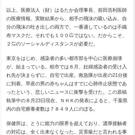
以上、医療法人（財）はるたか会理事長、前田浩利医師
の医療情報。実験結果から、相手の飛沫の吸い込み、自
分の飛沫の吐き出しの両方で、一番適しているのは不織
布マスクだ。それでも１００㌫ではない。だからこそ、
２㍍のソーシャルディスタンスが必要だ。
東京をはじめ、感染者の多い都市部を中心に医療崩壊
が、始まっている。柏市では８月、妊婦感染者の受け入
れ先が決まらずに、自宅で出産。救急隊が出産の21分後
に到着、早産の男の赤ちゃんはすでに心肺停止状態であ
ったという、悲しいニュースに衝撃を受けた。この原稿
執筆中の８月23日現在、ＮＨＫの発表によると、千葉県
内の自宅療養者数は７８４９人にのぼる。
保健所は、とうに能力の限界を超えており、濃厚接触者
の対応は、全く出来なくなった。災害級だと言われる事