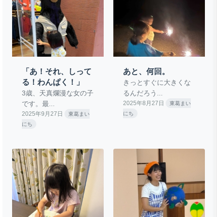
「あ！それ、しって
あと、何回。
る！わんぱく！」
きっとすぐに大きくな
3歳、天真爛漫な女の子
るんだろう...
です。最...
2025年8月27日
東葛まい
2025年9月27日
にち
東葛まい
にち