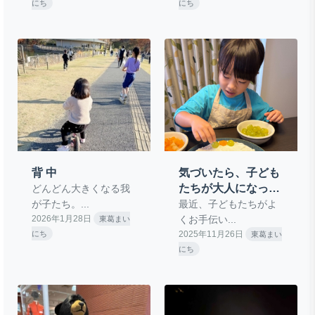
にち
にち
背 中
気づいたら、子ども
たちが大人になって
どんどん大きくなる我
いた話
が子たち。...
最近、子どもたちがよ
2026年1月28日
くお手伝い...
東葛まい
にち
2025年11月26日
東葛まい
にち