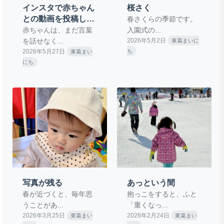
インスタで赤ちゃん
桜さく
との動画を投稿して
春さくらの季節です。
います
赤ちゃんは、まだ言葉
入園式の...
を話せなく...
2026年5月2日
東葛まいに
2026年5月27日
ち
東葛まい
にち
写真が残る
あっという間
春が近づくと、毎年思
抱っこをすると、ふと
うことがあ...
「重くなっ...
2026年3月25日
2026年2月24日
東葛まい
東葛まい