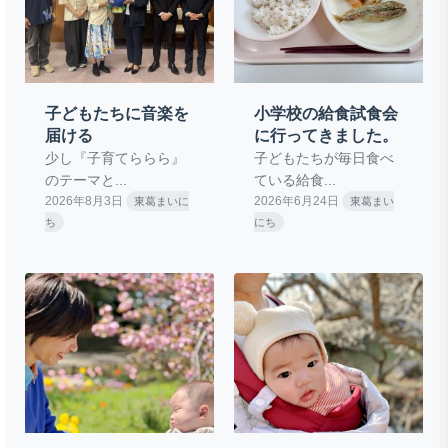
子どもたちに音楽を
小学校の給食試食会
届ける
に行ってきました。
少し『子育てららら』
子どもたちが毎日食べ
のテーマと...
ている給食...
2026年8月3日
2026年6月24日
東葛まいに
東葛まい
ち
にち