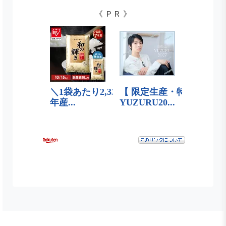
《 ＰＲ 》