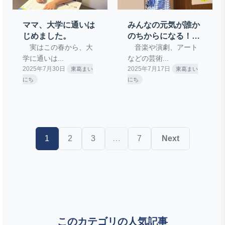
ママ、大学に通いは
みんなの元気が誰か
じめました。
のちからになる！み
くに学園でSDGsコ
実はこの春から、大
音楽や演劇、アート
ンサート開催
学に通いは...
などの芸術...
2025年7月30日
2025年7月17日
東葛まい
東葛まい
にち
にち
投
1
2
3
…
7
Next
稿
の
ペ
ー
このカテゴリの人気記事