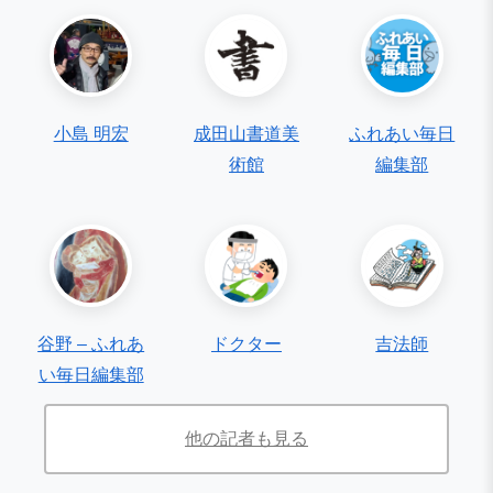
小島 明宏
成田山書道美
ふれあい毎日
術館
編集部
谷野 – ふれあ
ドクター
吉法師
い毎日編集部
他の記者も見る