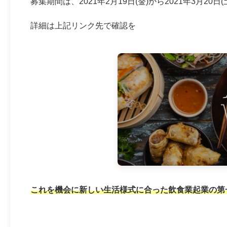
募集期間は、2021年2⽉19⽇(金)から2021年3⽉20⽇(
詳細は上記リンク先で確認を
これを機会に新しい生活様式に合った飲食業起業の第