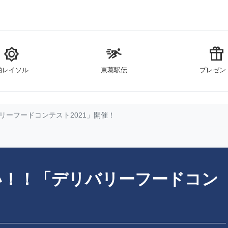
brightness_5
sprint
featured_seasonal_and_gifts
柏レイソル
東葛駅伝
プレゼン
ーフードコンテスト2021」開催！
い！！「デリバリーフードコン