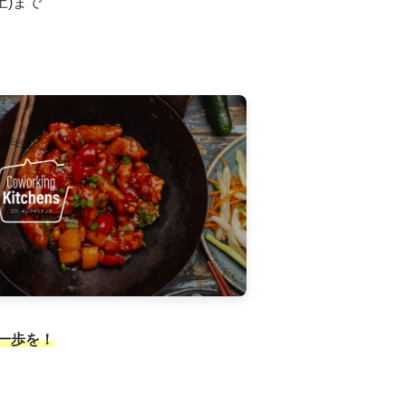
⼟)まで
一歩を！