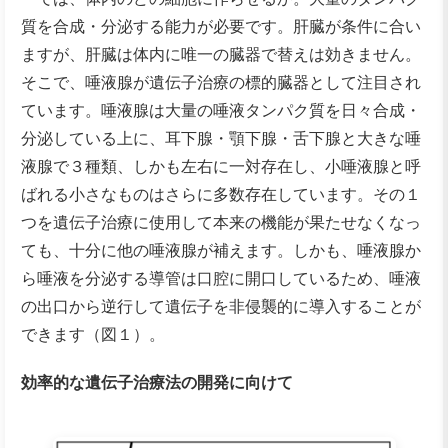
質を合成・分泌する能力が必要です。肝臓が条件に合い
ますが、肝臓は体内に唯一の臓器で替えは効きません。
そこで、唾液腺が遺伝子治療の標的臓器として注目され
ています。唾液腺は大量の唾液タンパク質を日々合成・
分泌している上に、耳下腺・顎下腺・舌下腺と大きな唾
液腺で３種類、しかも左右に一対存在し、小唾液腺と呼
ばれる小さなものはさらに多数存在しています。その１
つを遺伝子治療に使用して本来の機能が果たせなくなっ
ても、十分に他の唾液腺が補えます。しかも、唾液腺か
ら唾液を分泌する導管は口腔に開口しているため、唾液
の出口から逆行して遺伝子を非侵襲的に導入することが
できます（図１）。
効率的な遺伝子治療法の開発に向けて