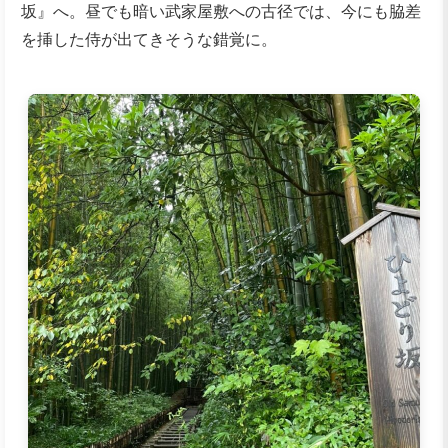
坂』へ。昼でも暗い武家屋敷への古径では、今にも脇差
を挿した侍が出てきそうな錯覚に。