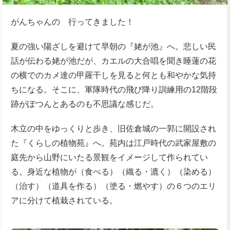
がんちゃんの 行ってきました！
夏の強い陽ざしを避けて早朝の『姥が池』へ。悲しい民
話が伝わる姥が池だが、カエルの大合唱を聞き睡蓮の花
の横でのカメ達の甲羅干しを見ると何とも和やかな気持
ちになる。そこに、軍隊時代の飛び降り訓練用の12階段
跡がぽつんとあるのも不思議な感じだ。
木立の中をゆっくりと歩き、旧佐倉城の一郭に開設され
た『くらしの植物苑』へ。苑内は江戸時代の武家屋敷の
庭先から山野にいたる景観をイメージして作られてい
る。身近な植物が（食べる）（織る・漉く）（染める）
（治す）（道具を作る）（塗る・燃やす）の６つのエリ
アに分けて植栽されている。