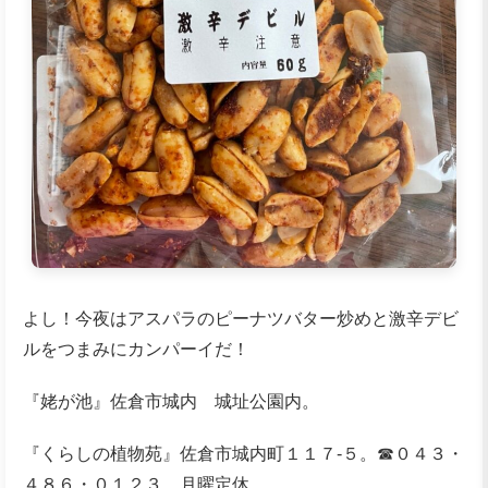
よし！今夜はアスパラのピーナツバター炒めと激辛デビ
ルをつまみにカンパーイだ！
『姥が池』佐倉市城内 城址公園内。
『くらしの植物苑』佐倉市城内町１１７-５。☎０４３・
４８６・０１２３。月曜定休。