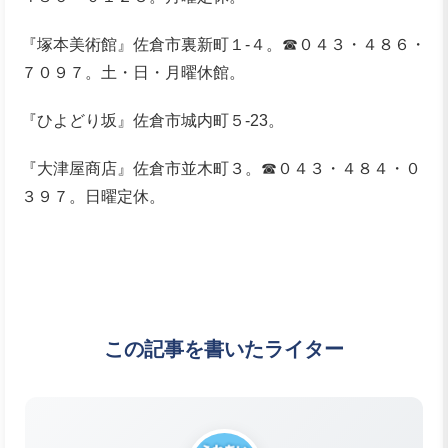
『塚本美術館』佐倉市裏新町１-４。☎０４３・４８６・
７０９７。土・日・月曜休館。
『ひよどり坂』佐倉市城内町５-23。
『大津屋商店』佐倉市並木町３。☎０４３・４８４・０
３９７。日曜定休。
この記事を書いたライター