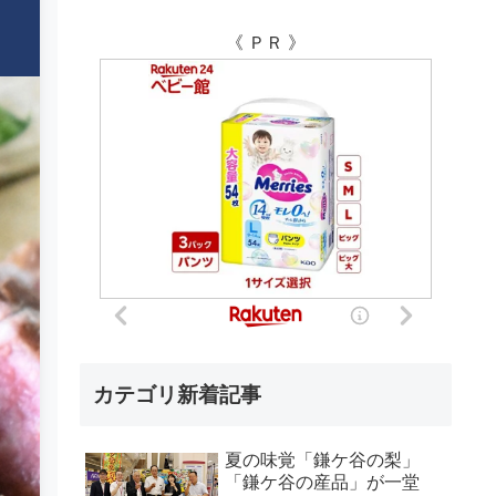
《 ＰＲ 》
カテゴリ新着記事
夏の味覚「鎌ケ谷の梨」
「鎌ケ谷の産品」が一堂