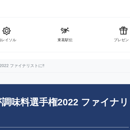
brightness_5
sprint
featured_seasonal_and_gifts
柏レイソル
東葛駅伝
プレゼン
022 ファイナリストに‼
味料選手権2022 ファイナリ