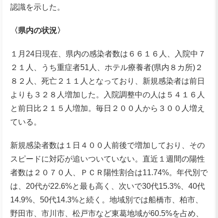
認識を示した。
〈県内の状況〉
１月24日現在、県内の感染者数は６６１６人、入院中７
２１人、うち重症者51人、ホテル療養者(県内８カ所)２
８２人、死亡２１１人となっており、新規感染者は前日
よりも３２８人増加した。入院調整中の人は５４１６人
と前日比２１５人増加。毎日２００人から３００人増え
ている。
新規感染者数は１日４００人前後で増加しており、その
スピードに対応が追いついていない。直近１週間の陽性
者数は２０７０人、ＰＣＲ陽性割合は11.74%。年代別で
は、20代が22.6%と最も高く、次いで30代15.3%、40代
14.9%、50代14.3%と続く。地域別では船橋市、柏市、
野田市、市川市、松戸市など東葛地域が60.5%を占め、