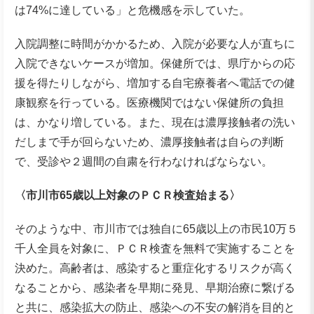
は74%に達している」と危機感を示していた。
入院調整に時間がかかるため、入院が必要な人が直ちに
入院できないケースが増加。保健所では、県庁からの応
援を得たりしながら、増加する自宅療養者へ電話での健
康観察を行っている。医療機関ではない保健所の負担
は、かなり増している。また、現在は濃厚接触者の洗い
だしまで手が回らないため、濃厚接触者は自らの判断
で、受診や２週間の自粛を行わなければならない。
〈市川市65歳以上対象のＰＣＲ検査始まる〉
そのような中、市川市では独自に65歳以上の市民10万５
千人全員を対象に、ＰＣＲ検査を無料で実施することを
決めた。高齢者は、感染すると重症化するリスクが高く
なることから、感染者を早期に発見、早期治療に繋げる
と共に、感染拡大の防止、感染への不安の解消を目的と