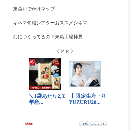
東葛おでかけマップ
キネマ旬報シアターおススメシネマ
なにつくってるの？東葛工場拝見
《 ＰＲ 》