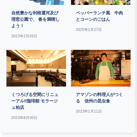
自然豊かな利根運河及び
ペッパーランチ風 牛肉
理窓公園で、 春を満喫し
とコーンのごはん
よう！
2025年2月27日
2023年2月26日
くつろげる空間にリニュ
アマゾンの料理人がつく
ーアル‼珈琲館 モラージ
る 信州の昆虫食
ュ柏店
2023年1月11日
2023年8月30日