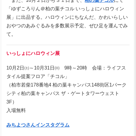
また、10月２日から３１日まで、
柏の葉チコル
にて
「ゆずころりん＠柏の葉チコル いっしょにハロウィン
展」に出品する。ハロウィンにちなんだ、かわいらしい
おやつのあみぐるみを多数展示予定、ぜひ足を運んでみ
て。
いっしょにハロウィン展
10月2日㈯～10月31日㈰ 9時～20時 会場：ライフス
タイル提案フロア「チコル」
（柏市若柴178番地4 柏の葉キャンパス148街区1パーク
シティ柏の葉キャンパス ザ・ゲートタワーウェスト
3F）
入場無料
みちよつさんインスタグラム