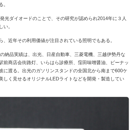
る。
体）の略。発光ダイオードのことで、その研究が認められ2014年に３人
しい。
ら、近年その利用価値が注目されている照明でもある。
Dの納品実績は、出光、日産自動車、三菱電機、三越伊勢丹な
駅前商店会街路灯、いらはら診療所、窪田味噌醤油、ピーナッ
岐に渡る。出光のガソリンスタンドの全国北から南まで600ケ
美しく見せるオリジナルLEDライトなどを開発・製造してい