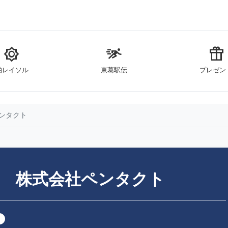
brightness_5
sprint
featured_seasonal_and_gifts
柏レイソル
東葛駅伝
プレゼン
ンタクト
明 株式会社ペンタクト