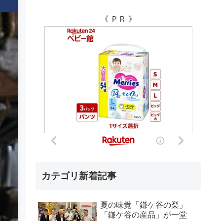
《 ＰＲ 》
カテゴリ新着記事
夏の味覚「鎌ケ谷の梨」
「鎌ケ谷の産品」が一堂