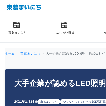
newspaper
newspaper
東葛まいにち
ふれあい毎日
ホーム
東葛まいにち
大手企業が認めるLED照明 株式会社ペ
大手企業が認めるLED照
2021年2月24日
東葛まいにち
なにつくってるの？東葛工場拝見