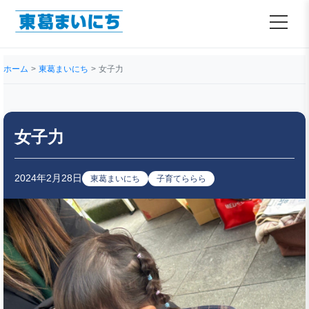
ホーム
東葛まいにち
女子力
女子力
2024年2月28日
東葛まいにち
子育てららら