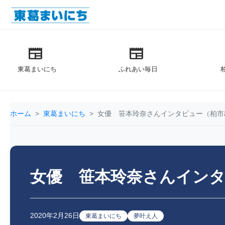
newspaper
newspaper
東葛まいにち
ふれあい毎日
ホーム
東葛まいにち
女優 笹本玲奈さんインタビュー（柏市
女優 笹本玲奈さんインタ
2020年2月26日
東葛まいにち
夢叶え人