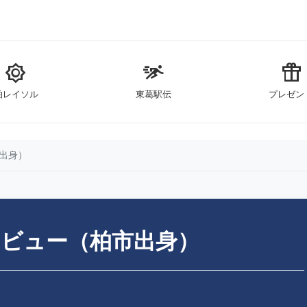
brightness_5
sprint
featured_seasonal_and_gifts
柏レイソル
東葛駅伝
プレゼン
出身）
ビュー（柏市出身）