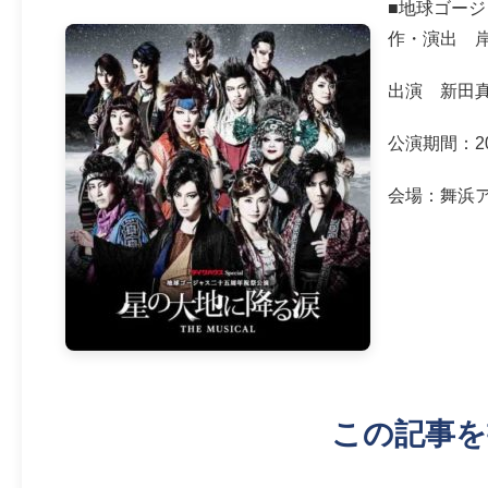
■地球ゴージ
作・演出 
出演 新田
公演期間：20
会場：舞浜
この記事を