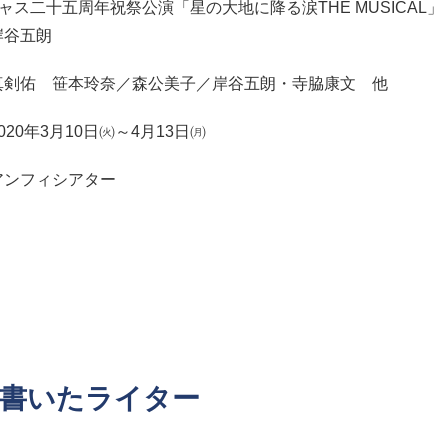
ャス二十五周年祝祭公演「星の大地に降る涙THE MUSICAL」
岸谷五朗
真剣佑 笹本玲奈／森公美子／岸谷五朗・寺脇康文 他
20年3月10日㈫～4月13日㈪
アンフィシアター
書いたライター