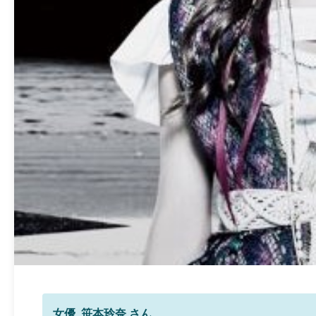
女優 笹本玲奈 さん