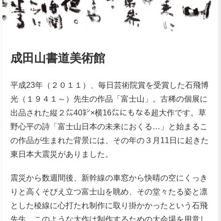
成田山書道美術館
平成23年（２０１１）、毎日芸術院賞を受賞した石飛博
光（１９４１～）先生の作品「富士山」。古稀の個展に
出品された縦２㍍40㌢×横16㍍にもなる超大作です。草
野心平の詩「富士山日本の未来におくる…」と始まるこ
の作品が生まれた背景には、その年の３月11日に起きた
東日本大震災がありました。
震災から数週間後、新幹線の車窓から快晴の空にくっき
りと高くそびえ立つ富士山を眺め、その堂々たる姿と凛
とした稜線に心打たれ制作に取り掛かかったという石飛
先生。このような大作は制作するための大会場を用意し