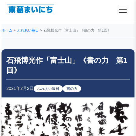
ホーム
ふれあい毎日
石飛博光作「富士山」《書の力 第1回》
石飛博光作「富士山」《書の力 第1
回》
2021年2月2日
ふれあい毎日
書の力