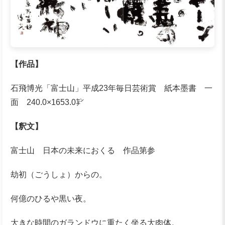
【作品】
石飛博光「富士山」平成23年毎日芸術賞 紙本墨書 一
面 240.0×1653.0㌢
【釈文】
富士山 日本の未来におくる 作品第参
劫初（ごうしょ）からの。
何億のひるや黒い夜。
大きな時間のガランドウに重たく坐る大肉体。