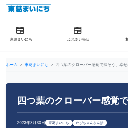
newspaper
newspaper
東葛まいにち
ふれあい毎日
ホーム
東葛まいにち
四つ葉のクローバー感覚で探そう、幸
四つ葉のクローバー感覚
2023年3月30日
東葛まいにち
わぴちゃんさんぽ