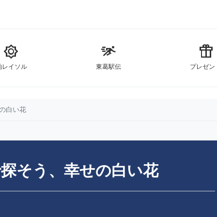
brightness_5
sprint
featured_seasonal_and_gifts
柏レイソル
東葛駅伝
プレゼン
せの白い花
で探そう、幸せの白い花