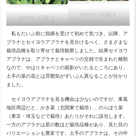
カラシナ（野生株）
アブラナ（野生株）
私もだいぶ前に指摘を受けて初めて気づき、以降、ア
ブラナとセイヨウアブラナを見分けるべく、さまざまな
栽培品種を取り寄せて栽培観察しました。結果セイヨウ
アブラナは、アブラナとキャベツの交雑で生まれた種類
なので、やはりキャベツの面影がいたるところにあり、
土手の菜の花とは雰囲気がずいぶん異なることが分かり
ました。
セイヨウアブラナを見る機会は少ないのですが、東葛
地区周辺だと、かき菜（北関東で栽培）、のらぼう菜
（東京・埼玉などで栽培）あたりがそれに該当します。
一方のアブラナは星の数ほど栽培品種があり、見た目の
バリエーションも豊富です。土手のアブラナは、その中