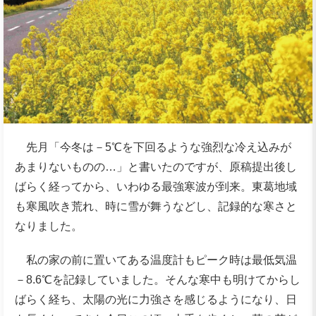
先月「今冬は－5℃を下回るような強烈な冷え込みが
あまりないものの…」と書いたのですが、原稿提出後し
ばらく経ってから、いわゆる最強寒波が到来。東葛地域
も寒風吹き荒れ、時に雪が舞うなどし、記録的な寒さと
なりました。
私の家の前に置いてある温度計もピーク時は最低気温
－8.6℃を記録していました。そんな寒中も明けてからし
ばらく経ち、太陽の光に力強さを感じるようになり、日