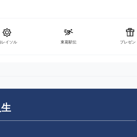
brightness_5
sprint
featured_seasonal_and_gifts
柏レイソル
東葛駅伝
プレゼン
人生