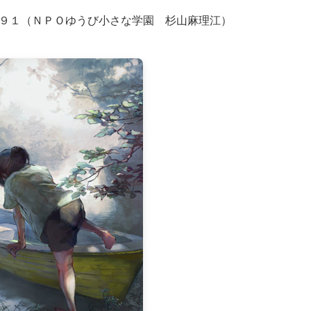
４９１（ＮＰＯゆうび小さな学園 杉山麻理江）