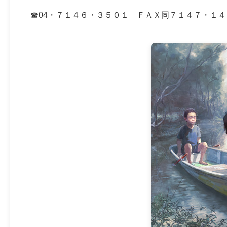
☎04・７１４６・３５０１ ＦＡＸ同７１４７・１