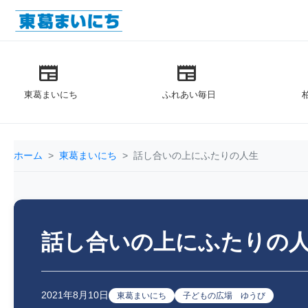
newspaper
newspaper
東葛まいにち
ふれあい毎日
ホーム
東葛まいにち
話し合いの上にふたりの人生
話し合いの上にふたりの
2021年8月10日
東葛まいにち
子どもの広場 ゆうび