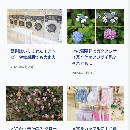
洗剤はいりません！アト
その紫陽花はガクアジサ
ピーや敏感肌でも大丈夫
イ系？ヤマアジサイ系？
それとも…
2021年4月28日
2024年5月30日
どこから来たの？ グロー
日常をカラフルに！お得