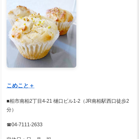
こめこと＋
■柏市南柏2丁目4-21 樋口ビル1-2（JR南柏駅西口徒歩2
分）
☎04-7111-2633