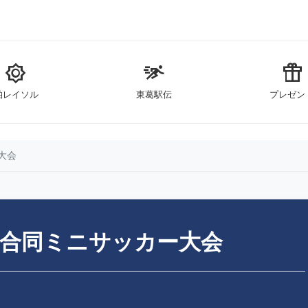
brightness_5
sprint
featured_seasonal_and_gifts
柏レイソル
東葛駅伝
プレゼン
大会
校合同ミニサッカー大会