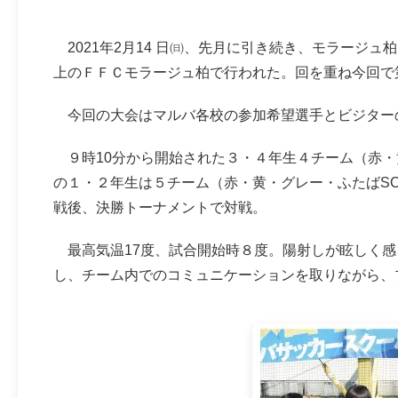
2021年2月14 日㈰、先月に引き続き、モラージ
上のＦＦＣモラージュ柏で行われた。回を重ね今回で
今回の大会はマルバ各校の参加希望選手とビジターの小
９時10分から開始された３・４年生４チーム（赤・黄
の１・２年生は５チーム（赤・黄・グレー・ふたばS
戦後、決勝トーナメントで対戦。
最高気温17度、試合開始時８度。陽射しが眩しく感
し、チーム内でのコミュニケーションを取りながら、