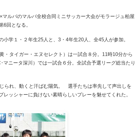
ュ柏×マルバのマルバ全校合同ミニサッカー大会がモラージュ柏屋
第6回となる。
学１・２年生25人と、3・4年生20人、全45人が参加。
・タイガー・エヌセレクト）は一試合８分。11時10分から
C･マニータ深川）では一試合６分。全試合予選リーグ総当たり
じられ、動くと汗ばむ陽気。 選手たちは率先して声出しを
プレッシャーに負けない素晴らしいプレーを魅せてくれた。