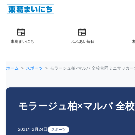
newspaper
newspaper
東葛まいにち
ふれあい毎日
ホーム
スポーツ
モラージュ柏×マルバ 全校合同ミニサッカー
モラージュ柏×マルバ 全
2021年2月24日
スポーツ