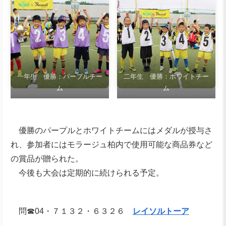
一年生 優勝：パープルチー
二年生 優勝：ホワイトチー
ム
ム
優勝のパープルとホワイトチームにはメダルが授与さ
れ、参加者にはモラージュ柏内で使用可能な商品券など
の賞品が贈られた。
今後も大会は定期的に続けられる予定。
問☎04・７１３２・６３２６
レイソルトーア