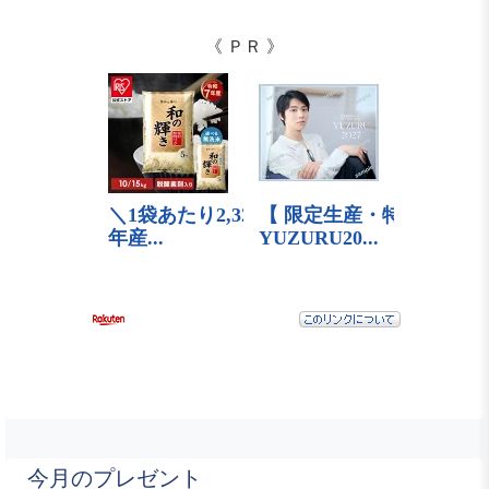
《 ＰＲ 》
今月のプレゼント