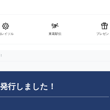
brightness_5
sprint
featured_seasonal_and_gifts
柏レイソル
東葛駅伝
プレゼン
！
号発行しました！