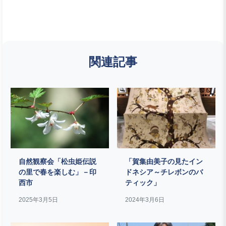
関連記事
自然観察会「松虫姫伝説
「賀集由美子の見たイン
の里で春を楽しむ」－印
ドネシア～チレボンのバ
西市
ティック」
2025年3月5日
2024年3月6日