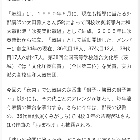
「鼓組」は、１９９０年６月に、現在も指導に当たる外
部講師の太田雅人さん(59)によって同校吹奏楽部内に和
太鼓部隊「吹奏楽部鼓組」として結成。２００５年に吹
奏楽部から独立、「鼓組」として活動開始した。メンバ
ーは創立34年の現在、36代目18人、37代目12人、38代
目17人の計47人。第38回全国高等学校総合文化祭（茨
城）では「文化庁長官賞」（全国第二位）を受賞。実力
派の高校生和太鼓集団。
今回の「夜祭」では鼓組の定番曲「獅子～勝田の獅子舞
～」以外にも、その代ごとのアレンジが加わり、毎年違
う表情の舞台を演出する。さらに今年は、部長の役割
の、36代目組頭(くみがしら)で同校３年の
吉鶴啓
汰さん
(17)作曲の「おぼろげ」も披露される。
「迷いや暗闇に陥った時、どこかにあるおぼろげな光を