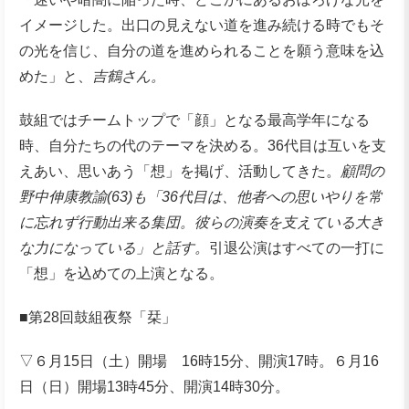
イメージした。出口の見えない道を進み続ける時でもそ
の光を信じ、自分の道を進められることを願う意味を込
めた」と、
吉鶴さん。
鼓組ではチームトップで「顔」となる最高学年になる
時、自分たちの代のテーマを決める。36代目は互いを支
えあい、思いあう「想」を掲げ、活動してきた。
顧問の
野中伸康教諭(63)も「36代目は、他者への思いやりを常
に忘れず行動出来る集団。彼らの演奏を支えている大き
な力になっている」と話す。
引退公演はすべての一打に
「想」を込めての上演となる。
■第28回鼓組夜祭「栞」
▽６月15日（土）開場 16時15分、開演17時。６月16
日（日）開場13時45分、開演14時30分。