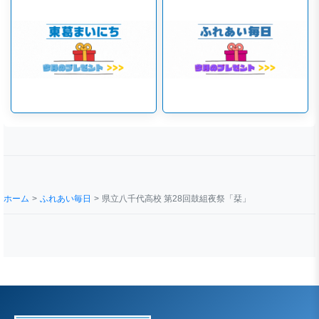
ホーム
ふれあい毎日
県立八千代高校 第28回鼓組夜祭「栞」