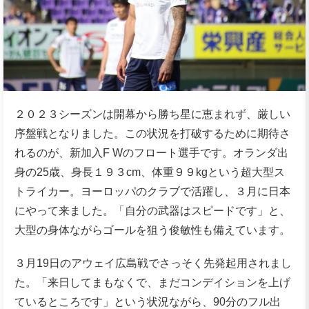
２０２３シーズンは開幕から勝ち星に恵まれず、厳しい
序盤戦となりました。この状況を打破するために期待さ
れるのが、新加入F Wのフロート選手です。オランダ出
身の25歳、身長１９３cm、体重９９kgという超大型ス
トライカー。ヨーロッパのクラブで活躍し、３月に日本
にやって来ました。「自分の武器はスピードです」と、
大型の身体ながらゴールを狙う俊敏性も備えています。
３月19日のアウェイ広島戦でさっそく先発起用されまし
た。「来日してまもなくで、まだコンデイションを上げ
ているところです」という状況ながら、90分のフル出