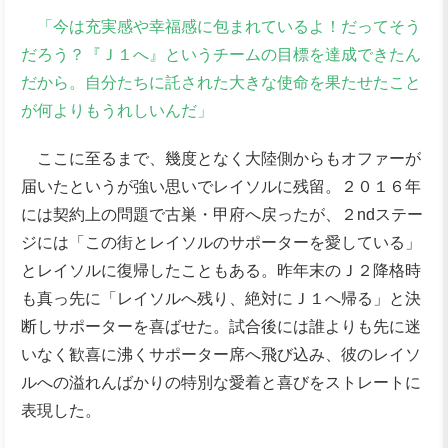
「今は充実感や幸福感に包まれているよ！だってそう
だろう？『Ｊ１へ』というチームの目標を達成できたん
だから。自分たちに託された大きな使命を果たせたこと
が何よりもうれしいんだ」
ここに至るまで、幾度となく大陸側からもオファーが
届いたというが強い思いでレイソルに残留。２０１６年
には契約上の問題で古巣・甲府へ戻ったが、２ndステー
ジには「この街とレイソルのサポーターを愛している」
とレイソルに復帰したこともある。昨年末のＪ２降格時
も真っ先に「レイソルへ残り、絶対にＪ１へ帰る」と決
断しサポーターを喜ばせた。試合後には誰よりも先に迷
いなく歓喜に沸くサポーター席へ飛び込み、彼のレイソ
ルへの溢れんばかりの特別な愛着と喜びをストレートに
表現した。