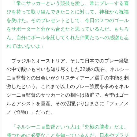
「常にサッカーという競技を愛し、常にプレーする喜
びを持って取り組んできたことに対して、神様から祝福
を受けた。そのプレゼントとして、今日の２つのゴール
をサポーターと分かち合えたと思っているんだ。もちろ
ん、自分にボールを託してくれた仲間たちへの感謝も忘
れてはいないよ」
ブラジルとオーストリア、そして日本でのプレー経験
の中で酸いも甘いも知り尽くした32歳の現在、ネルシー
ニョ監督との出会いがクリスティアーノ選手の本能を刺
激したという。これまで以上のプレー強度を求めるネル
シーニョ監督のサッカーとの相性は抜群で、今季はゴー
ルとアシストを量産、その活躍ぶりはまさに「フェノメ
ノ（怪物）」だった。
「ネルシーニョ監督という人は『究極の勝者』だよ。
勝つために必要なことを知っているんだ。日本やブラジ