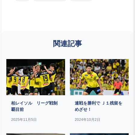
関連記事
柏レイソル リーグ戦制
連戦を勝利で Ｊ１残留を
覇目前
めざせ！
2025年11月5日
2024年10月2日