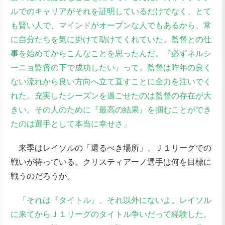
ルでのキャリアがそれを証明しているだけでなく、とて
も賢い人で、マインドがオープンな人でもあるから、常
に自分たちを気に掛けて助けてくれていた。監督との仕
事を始めてからこんなことを思ったんだ。『必ずネルシ
ーニョ監督の下で成功したい』って。監督は昨年の良く
ない流れから良い方向へ立て直すことに全力を注いでく
れた。充実したシーズンを過ごせたのは監督の存在が大
きい。その人のために『最高の結果』を掴むことができ
たのは選手として本当に幸せさ」
来季はレイソルの「還るべき場所」、Ｊ１リーグでの
戦いが待っている。クリスティアーノ選手は何を目標に
戦うのだろうか。
「それは『タイトル』、それ以外にないよ。レイソル
に来てからＪ１リーグのタイトル争いだって経験した。