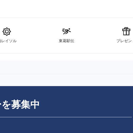
brightness_5
sprint
featured_seasonal_and_gifts
柏レイソル
東葛駅伝
プレゼン
ーを募集中