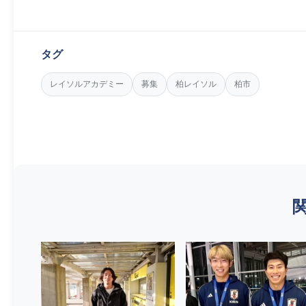
タグ
レイソルアカデミー
募集
柏レイソル
柏市