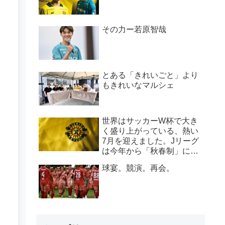
その力ー若原智哉
とある「きれいごと」より
もきれいなマルシェ
世界はサッカーW杯で大き
く盛り上がっている、熱い
7月を迎えました。Jリーグ
は今年から「秋春制」に変
わり、新シーズンは8月開
球宴。競演。再会。
幕に変わります。