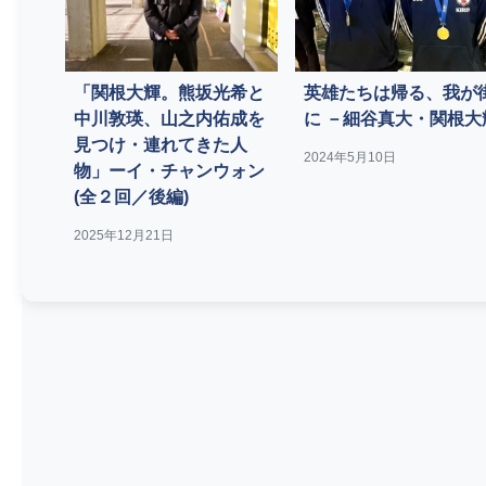
「関根大輝。熊坂光希と
英雄たちは帰る、我が
中川敦瑛、山之内佑成を
に －細谷真大・関根大
見つけ・連れてきた人
2024年5月10日
物」ーイ・チャンウォン
(全２回／後編)
2025年12月21日