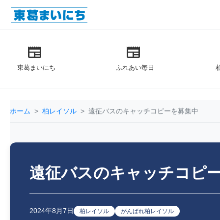
newspaper
newspaper
東葛まいにち
ふれあい毎日
ホーム
柏レイソル
遠征バスのキャッチコピーを募集中
遠征バスのキャッチコピ
2024年8月7日
柏レイソル
がんばれ柏レイソル