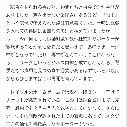
「試合を見られる喜びと、仲間たちと再会できた喜びが
ありました。声を出せない歯痒さはあるけど、『拍手』
という表現で伝えられた点は有意義でした。一時は観客
を入れての再開は困難なのではと考えていましたか
ら…。今は何よりも感染対策や観戦様式をサポーターが
徹底することが最も必要だと思います。あのままリーグ
中断となっていたり、再中断なんていうことになった
ら、Ｊリーグというビジネス自体が成立しなくなる。選
手たちの雇用も見つめ直す必要があるはずで…その観点
からもひとまずはこの再開を喜んでいます」
レイソルのホームゲームでは現在両隣３シート空けて
チケットが発売されている。この日は試合当日までに完
売。満員でも２６４５人と数字としては少なく、さらに
いくつもの制限が課された中での観戦にあって、スタジ
アムの価値を再確認したサポーターもいた。