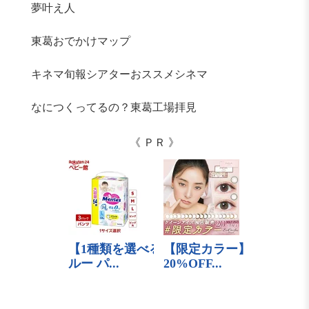
夢叶え人
東葛おでかけマップ
キネマ旬報シアターおススメシネマ
なにつくってるの？東葛工場拝見
《 ＰＲ 》