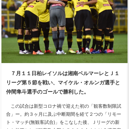
７月１１日柏レイソルは湘南ベルマーレとＪ１
リーグ第５節を戦い、マイケル・オルンガ
選手
と
仲間隼斗選手のゴールで勝利した。
この試合は新型コロナ禍で迎えた初の「観客数制限試
合」ー。約３ヶ月に及ぶ中断期間を経て２つの「リモー
ト・マッチ(無観客試合)」をこなした後、Ｊリーグの新