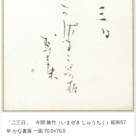
「二三日」 今関 脩竹（いまぜき しゅうちく）昭和57
年 かな書展 一面 70.0×70.0