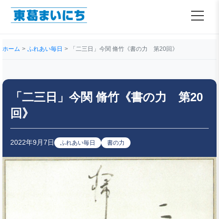
ホーム
ふれあい毎日
「二三日」今関 脩竹《書の力 第20回》
「二三日」今関 脩竹《書の力 第20
回》
2022年9月7日
ふれあい毎日
書の力