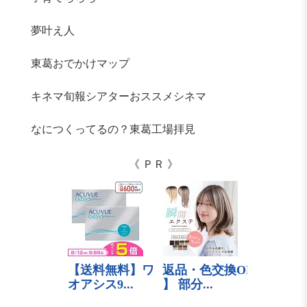
夢叶え人
東葛おでかけマップ
キネマ旬報シアターおススメシネマ
なにつくってるの？東葛工場拝見
《 ＰＲ 》