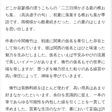
どこか寂寥感の漂うこちらの「二三日掃かざる庭の椎お
ち葉」（高浜虚子の句）。初夏に落葉する椎おち葉が季
語です。雨模様から酷暑続きだった、この夏のはじまり
を思い出します。
作者の今関脩竹は、戦後に関東の仮名を牽引した存在と
して知られています。彼は関西の仮名とはひと味違った
魅力を生みだしました。仮名といえば平安みやびの流麗
で美しいイメージがあります。脩竹の仮名もその世界に
端を発しますが、墨つぎを極力控えた粘りのある線質や
高い筆圧によって、禅味を帯びていきます。
脩竹は装飾料紙をほとんど使わず、高い用具はあまり
好まなかったといいます。余白を意識的に捉え、一本の
筆であらゆる可能性を内包した線を引くことを一貫して
求めました。質素な生活のなかで、書において妥協は許