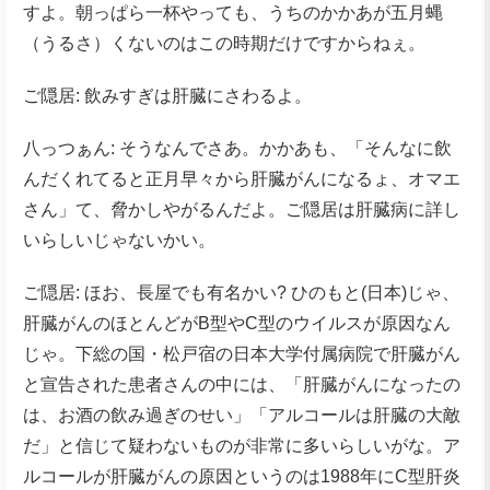
すよ。朝っぱら一杯やっても、うちのかかあが五月蝿
（うるさ）くないのはこの時期だけですからねぇ。
ご隠居: 飲みすぎは肝臓にさわるよ。
八っつぁん: そうなんでさあ。かかあも、「そんなに飲
んだくれてると正月早々から肝臓がんになるょ、オマエ
さん」て、脅かしやがるんだよ。ご隠居は肝臓病に詳し
いらしいじゃないかい。
ご隠居: ほお、長屋でも有名かい? ひのもと(日本)じゃ、
肝臓がんのほとんどがB型やC型のウイルスが原因なん
じゃ。下総の国・松戸宿の日本大学付属病院で肝臓がん
と宣告された患者さんの中には、「肝臓がんになったの
は、お酒の飲み過ぎのせい」「アルコールは肝臓の大敵
だ」と信じて疑わないものが非常に多いらしいがな。ア
ルコールが肝臓がんの原因というのは1988年にC型肝炎