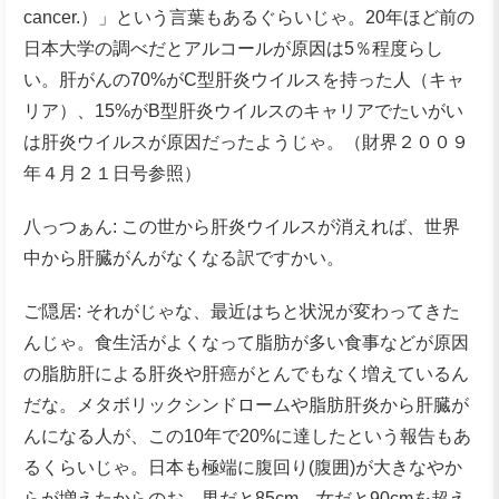
cancer.）」という言葉もあるぐらいじゃ。20年ほど前の
日本大学の調べだとアルコールが原因は5％程度らし
い。肝がんの70%がC型肝炎ウイルスを持った人（キャ
リア）、15%がB型肝炎ウイルスのキャリアでたいがい
は肝炎ウイルスが原因だったようじゃ。（財界２００９
年４月２１日号参照）
八っつぁん: この世から肝炎ウイルスが消えれば、世界
中から肝臓がんがなくなる訳ですかい。
ご隠居: それがじゃな、最近はちと状況が変わってきた
んじゃ。食生活がよくなって脂肪が多い食事などが原因
の脂肪肝による肝炎や肝癌がとんでもなく増えているん
だな。メタボリックシンドロームや脂肪肝炎から肝臓が
んになる人が、この10年で20%に達したという報告もあ
るくらいじゃ。日本も極端に腹回り(腹囲)が大きなやか
らが増えたからのお。男だと85cm、女だと90cmを超え