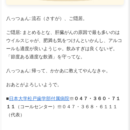
八っつぁん: 流石（さすが）、ご隠居。
ご隠居: まとめるとな、肝臓がんの原因で最も多いのは
ウイルスじゃが、肥満も気をつけんといかんし、アルコ
ールも適度が良いようじゃ。飲みすぎは良くないぞ。
「節度ある適度な飲酒」を守ってな。
八っつぁん: 帰って、かかあに教えてやんなきゃ。
おあとがよろしいようで。
■
日本大学松戸歯学部付属病院
☏
０４７・３６０・７１
１１
（コールセンター）☏０４７・３６８・６１１１
（代表）